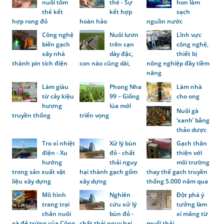
nuôi tôm
thẻ - Sự
hon làm
thẻ kết
kết hợp
sạch
hợp rong đỏ
hoàn hảo
nguồn nước
Công nghệ
Nuôi lươn
Lĩnh vực
biến gạch
trên cạn
công nghệ,
xây nhà
dày đặc,
thiết bị
thành pin tích điện
con nào cũng dài,
nông nghiệp đầy tiềm
năng
Làm giàu
Phong Nha
Làm nhà
từ cây kiệu
99 – Giống
cho ong
hương
lúa mới
Nuôi gà
truyền thống
triển vọng
‘xanh’ bằng
thảo dược
Tro xỉ nhiệt
Xử lý bùn
Gạch thân
điện - Xu
đỏ - chất
thiện với
hướng
thải nguy
môi trường
trong sản xuất vật
hại thành gạch gốm
thay thế gạch truyền
liệu xây dựng
xây dựng
thống 5.000 năm qua
Mô hình
Nghiên
Đột phá ý
trang trại
cứu xử lý
tưởng làm
chăn nuôi
bùn đỏ -
xi măng từ
gà đẻ trứng của Công
chất thải nguy hại
muối thải