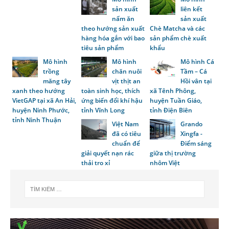
sản xuất
liên kết
nấm ăn
sản xuất
theo hướng sản xuất
Chè Matcha và các
hàng hóa gắn với bao
sản phẩm chè xuất
tiêu sản phẩm
khẩu
Mô hình
Mô hình
Mô hình Cá
trồng
chăn nuôi
Tầm – Cá
măng tây
vịt thịt an
Hồi vân tại
xanh theo hướng
toàn sinh học, thích
xã Tênh Phông,
VietGAP tại xã An Hải,
ứng biến đổi khí hậu
huyện Tuần Giáo,
huyện Ninh Phước,
tỉnh Vĩnh Long
tỉnh Điện Biên
tỉnh Ninh Thuận
Việt Nam
Grando
đã có tiêu
Xingfa -
chuẩn để
Điểm sáng
giải quyết nạn rác
giữa thị trường
thải tro xỉ
nhôm Việt