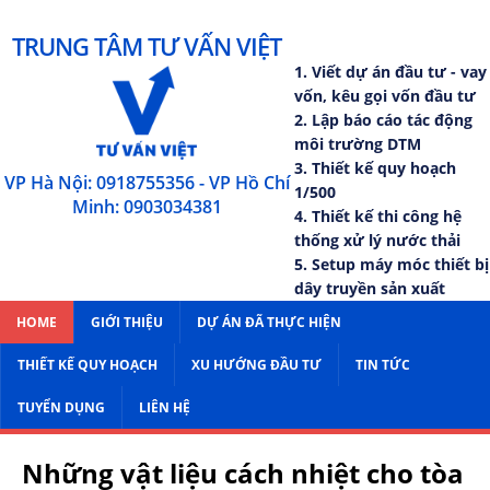
TRUNG TÂM TƯ VẤN VIỆT
1. Viết dự án đầu tư - vay
vốn, kêu gọi vốn đầu tư
2. Lập báo cáo tác động
môi trường DTM
3. Thiết kế quy hoạch
VP Hà Nội: 0918755356 - VP Hồ Chí
1/500
Minh: 0903034381
4. Thiết kế thi công hệ
thống xử lý nước thải
5. Setup máy móc thiết bị
dây truyền sản xuất
HOME
GIỚI THIỆU
DỰ ÁN ĐÃ THỰC HIỆN
THIẾT KẾ QUY HOẠCH
XU HƯỚNG ĐẦU TƯ
TIN TỨC
TUYỂN DỤNG
LIÊN HỆ
Những vật liệu cách nhiệt cho tòa