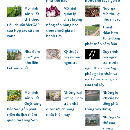
như thế nào?
nước cho cây ngon ơ
Mô hình
Mô hình
Nuôi gà
sản xuất
quản lý
Mía thu lợi
chè theo
chất lượng
nhuận cao
tiêu chuẩn VietGAP
nông sản hàng hóa
Thanh
của Hợp tác xã chè
theo chuổi giá trị
Hóa: Hơn
xanh
hành tím
10 tỷ đồng
phát triển sâm Báo
Nha đam
Kỹ thuật
Quy trình
được giá
cấy và nuôi
cấy ngọc
nhờ liên
ngọc trai
trai nước
kết sản xuất
ngọt theo phương
pháp ghép nhân và
mô tế vào màng áo
của trai cấy
Mô hình
Những loại
Những lợi
sản xuất
vật liệu làm
ích của bê
Quýt vàng
trần nhà
tông phủ
Bắc Sơn gắn phát
được ưa chuộng
trong xây dựng
triển du lịch thăm
nhất hiện nay
Những ưu
quan tại Lạng Sơn
thế của
khung