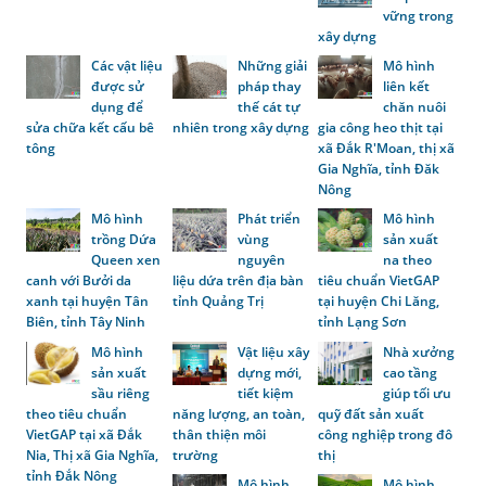
vững trong
xây dựng
Các vật liệu
Những giải
Mô hình
được sử
pháp thay
liên kết
dụng để
thế cát tự
chăn nuôi
sửa chữa kết cấu bê
nhiên trong xây dựng
gia công heo thịt tại
tông
xã Đắk R'Moan, thị xã
Gia Nghĩa, tỉnh Đăk
Nông
Mô hình
Phát triển
Mô hình
trồng Dứa
vùng
sản xuất
Queen xen
nguyên
na theo
canh với Bưởi da
liệu dứa trên địa bàn
tiêu chuẩn VietGAP
xanh tại huyện Tân
tỉnh Quảng Trị
tại huyện Chi Lăng,
Biên, tỉnh Tây Ninh
tỉnh Lạng Sơn
Mô hình
Vật liệu xây
Nhà xưởng
sản xuất
dựng mới,
cao tầng
sầu riêng
tiết kiệm
giúp tối ưu
theo tiêu chuẩn
năng lượng, an toàn,
quỹ đất sản xuất
VietGAP tại xã Đắk
thân thiện môi
công nghiệp trong đô
Nia, Thị xã Gia Nghĩa,
trường
thị
tỉnh Đắk Nông
Mô hình
Mô hình