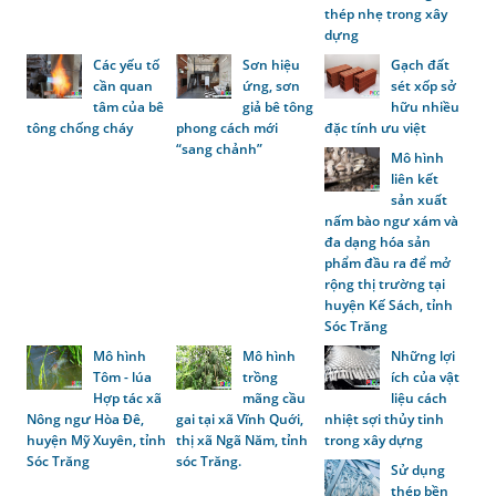
thép nhẹ trong xây
dựng
Các yếu tố
Sơn hiệu
Gạch đất
cần quan
ứng, sơn
sét xốp sở
tâm của bê
giả bê tông
hữu nhiều
tông chống cháy
phong cách mới
đặc tính ưu việt
“sang chảnh”
Mô hình
liên kết
sản xuất
nấm bào ngư xám và
đa dạng hóa sản
phẩm đầu ra để mở
rộng thị trường tại
huyện Kế Sách, tỉnh
Sóc Trăng
Mô hình
Mô hình
Những lợi
Tôm - lúa
trồng
ích của vật
Hợp tác xã
mãng cầu
liệu cách
Nông ngư Hòa Đê,
gai tại xã Vĩnh Quới,
nhiệt sợi thủy tinh
huyện Mỹ Xuyên, tỉnh
thị xã Ngã Năm, tỉnh
trong xây dựng
Sóc Trăng
sóc Trăng.
Sử dụng
thép bền