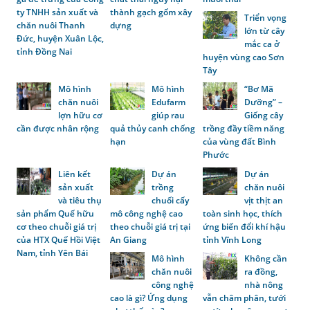
ty TNHH sản xuất và
thành gạch gốm xây
Triển vọng
chăn nuôi Thanh
dựng
lớn từ cây
Đức, huyện Xuân Lộc,
mắc ca ở
tỉnh Đồng Nai
huyện vùng cao Sơn
Tây
Mô hình
Mô hình
“Bơ Mã
chăn nuôi
Edufarm
Dưỡng” –
lợn hữu cơ
giúp rau
Giống cây
cần được nhân rộng
quả thủy canh chống
trồng đầy tiềm năng
hạn
của vùng đất Bình
Phước
Liên kết
Dự án
Dự án
sản xuất
trồng
chăn nuôi
và tiêu thụ
chuối cấy
vịt thịt an
sản phẩm Quế hữu
mô công nghệ cao
toàn sinh học, thích
cơ theo chuỗi giá trị
theo chuỗi giá trị tại
ứng biến đổi khí hậu
của HTX Quế Hồi Việt
An Giang
tỉnh Vĩnh Long
Nam, tỉnh Yên Bái
Mô hình
Không cần
chăn nuôi
ra đồng,
công nghệ
nhà nông
cao là gì? Ứng dụng
vẫn châm phân, tưới