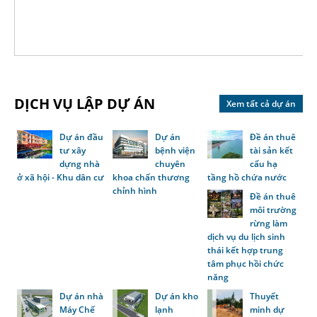
DỊCH VỤ LẬP DỰ ÁN
Xem tất cả dự án
Dự án đầu
Dự án
Đề án thuê
tư xây
bệnh viện
tài sản kết
dựng nhà
chuyên
cấu hạ
ở xã hội - Khu dân cư
khoa chấn thương
tầng hồ chứa nước
chỉnh hình
Đề án thuê
môi trường
rừng làm
dịch vụ du lịch sinh
thái kết hợp trung
tâm phục hồi chức
năng
Dự án nhà
Dự án kho
Thuyết
Máy Chế
lạnh
minh dự