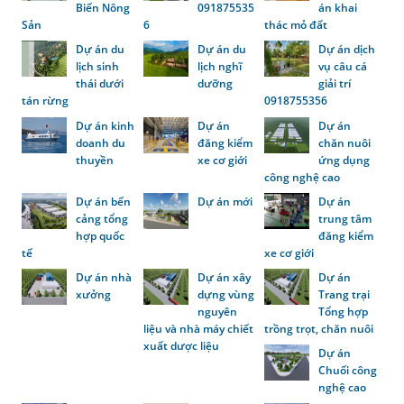
Biến Nông
091875535
án khai
Sản
6
thác mỏ đất
Dự án du
Dự án du
Dự án dịch
lịch sinh
lịch nghĩ
vụ câu cá
thái dưới
dưỡng
giải trí
tán rừng
0918755356
Dự án kinh
Dự án
Dự án
doanh du
đăng kiểm
chăn nuôi
thuyền
xe cơ giới
ứng dụng
công nghệ cao
Dự án bến
Dự án mới
Dự án
cảng tổng
trung tâm
hợp quốc
đăng kiểm
tế
xe cơ giới
Dự án nhà
Dự án xây
Dự án
xưởng
dựng vùng
Trang trại
nguyên
Tổng hợp
liệu và nhà máy chiết
trồng trọt, chăn nuôi
xuất dược liệu
Dự án
Chuối công
nghệ cao