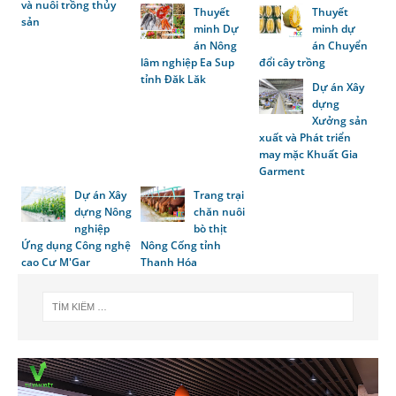
và nuôi trồng thủy
Thuyết
Thuyết
sản
minh Dự
minh dự
án Nông
án Chuyển
lâm nghiệp Ea Sup
đổi cây trồng
tỉnh Đăk Lăk
Dự án Xây
dựng
Xưởng sản
xuất và Phát triển
may mặc Khuất Gia
Garment
Dự án Xây
Trang trại
dựng Nông
chăn nuôi
nghiệp
bò thịt
Ứng dụng Công nghệ
Nông Cống tỉnh
cao Cư M'Gar
Thanh Hóa