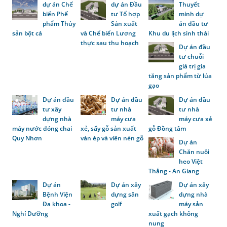
dự án Chế
dự án Đầu
Thuyết
biến Phế
tư Tổ hợp
minh dự
phẩm Thủy
Sản xuất
án đầu tư
sản bột cá
và Chế biến Lương
Khu du lịch sinh thái
thực sau thu hoạch
Dự án đầu
tư chuỗi
giá trị gia
tăng sản phẩm từ lúa
gạo
Dự án đầu
Dự án đầu
Dự án đầu
tư xây
tư nhà
tư nhà
dựng nhà
máy cưa
máy cưa xẻ
máy nước đóng chai
xẻ, sấy gỗ sản xuất
gỗ Đồng tâm
Quy Nhơn
ván ép và viên nén gỗ
Dự án
Chăn nuôi
heo Việt
Thắng - An Giang
Dự án
Dự án xây
Dự án xây
Bệnh Viện
dựng sân
dựng nhà
Đa khoa -
golf
máy sản
Nghỉ Dưỡng
xuất gạch không
nung