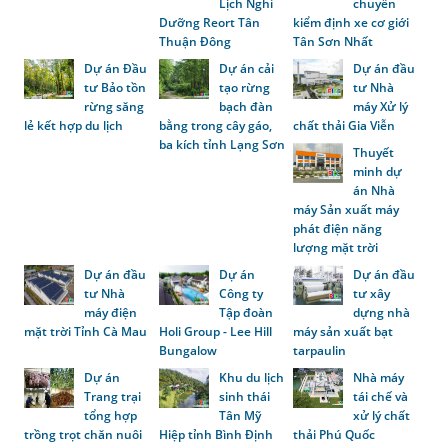
Lịch Nghỉ
chuyền
Dưỡng Reort Tân
kiểm định xe cơ giới
Thuận Đông
Tân Sơn Nhất
Dự án Đầu
Dự án cải
Dự án đầu
tư Bảo tồn
tạo rừng
tư Nhà
rừng săng
bạch đàn
máy Xử lý
lẻ kết hợp du lịch
bằng trong cây gáo,
chất thải Gia Viễn
ba kích tỉnh Lạng Sơn
Thuyết
minh dự
án Nhà
máy Sản xuất máy
phát điện năng
lượng mặt trời
Dự án đầu
Dự án
Dự án đầu
tư Nhà
Công ty
tư xây
máy điện
Tập đoàn
dựng nhà
mặt trời Tỉnh Cà Mau
Holi Group - Lee Hill
máy sản xuất bạt
Bungalow
tarpaulin
Dự án
Khu du lịch
Nhà máy
Trang trại
sinh thái
tái chế và
tổng hợp
Tân Mỹ
xử lý chất
trồng trọt chăn nuôi
Hiệp tỉnh Bình Định
thải Phú Quốc