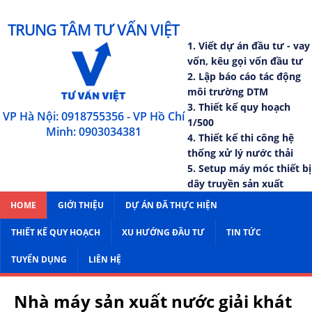
TRUNG TÂM TƯ VẤN VIỆT
1. Viết dự án đầu tư - vay
vốn, kêu gọi vốn đầu tư
2. Lập báo cáo tác động
môi trường DTM
3. Thiết kế quy hoạch
VP Hà Nội: 0918755356 - VP Hồ Chí
1/500
Minh: 0903034381
4. Thiết kế thi công hệ
thống xử lý nước thải
5. Setup máy móc thiết bị
dây truyền sản xuất
HOME
GIỚI THIỆU
DỰ ÁN ĐÃ THỰC HIỆN
THIẾT KẾ QUY HOẠCH
XU HƯỚNG ĐẦU TƯ
TIN TỨC
TUYỂN DỤNG
LIÊN HỆ
Nhà máy sản xuất nước giải khát