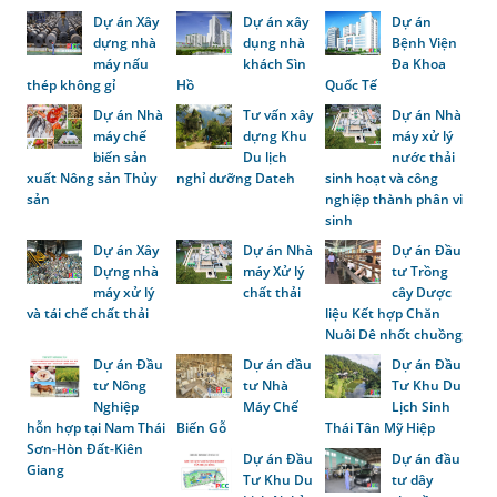
Dự án Xây
Dự án xây
Dự án
dựng nhà
dụng nhà
Bệnh Viện
máy nấu
khách Sìn
Đa Khoa
thép không gỉ
Hồ
Quốc Tế
Dự án Nhà
Tư vấn xây
Dự án Nhà
máy chế
dựng Khu
máy xử lý
biến sản
Du lịch
nước thải
xuất Nông sản Thủy
nghỉ dưỡng Dateh
sinh hoạt và công
sản
nghiệp thành phân vi
sinh
Dự án Xây
Dự án Nhà
Dự án Đầu
Dựng nhà
máy Xử lý
tư Trồng
máy xử lý
chất thải
cây Dược
và tái chế chất thải
liệu Kết hợp Chăn
Nuôi Dê nhốt chuồng
Dự án Đầu
Dự án đầu
Dự án Đầu
tư Nông
tư Nhà
Tư Khu Du
Nghiệp
Máy Chế
Lịch Sinh
hỗn hợp tại Nam Thái
Biến Gỗ
Thái Tân Mỹ Hiệp
Sơn-Hòn Đất-Kiên
Dự án Đầu
Dự án đầu
Giang
Tư Khu Du
tư dây