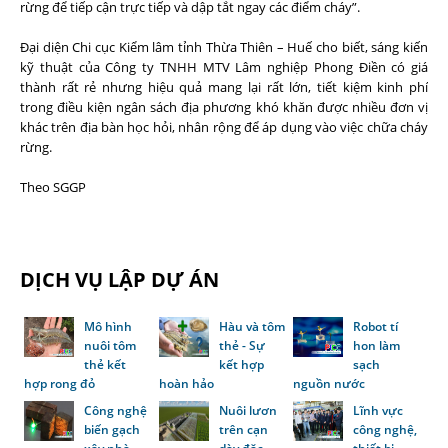
rừng để tiếp cận trực tiếp và dập tắt ngay các điểm cháy”.
Đại diện Chi cục Kiểm lâm tỉnh Thừa Thiên – Huế cho biết, sáng kiến
kỹ thuật của Công ty TNHH MTV Lâm nghiệp Phong Điền có giá
thành rất rẻ nhưng hiệu quả mang lại rất lớn, tiết kiệm kinh phí
trong điều kiện ngân sách địa phương khó khăn được nhiều đơn vị
khác trên địa bàn học hỏi, nhân rộng để áp dụng vào việc chữa cháy
rừng.
Theo SGGP
DỊCH VỤ LẬP DỰ ÁN
Mô hình
Hàu và tôm
Robot tí
nuôi tôm
thẻ - Sự
hon làm
thẻ kết
kết hợp
sạch
hợp rong đỏ
hoàn hảo
nguồn nước
Công nghệ
Nuôi lươn
Lĩnh vực
biến gạch
trên cạn
công nghệ,