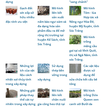
dựng
“sang chảnh”
Gạch đất
Mô hình
Mô hình
sét xốp sở
liên kết
Tôm - lúa
hữu nhiều
sản xuất
Hợp tác xã
đặc tính ưu việt
nấm bào ngư xám và
Nông ngư Hòa Đê,
đa dạng hóa sản
huyện Mỹ Xuyên, tỉnh
phẩm đầu ra để mở
Sóc Trăng
rộng thị trường tại
Mô hình
huyện Kế Sách, tỉnh
trồng
Sóc Trăng
mãng cầu
gai tại xã Vĩnh Quới,
thị xã Ngã Năm, tỉnh
sóc Trăng.
Những lợi
Sử dụng
Các vật liệu
ích của vật
thép bền
được sử
liệu cách
vững trong
dụng để
nhiệt sợi thủy tinh
xây dựng
sửa chữa kết cấu bê
trong xây dựng
tông
Những giải
Mô hình
Mô hình
pháp thay
liên kết
trồng Dứa
thế cát tự
chăn nuôi
Queen xen
nhiên trong xây dựng
gia công heo thịt tại
canh với Bưởi da