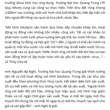
trưởng khoa Sinh học ứng dụng, Trường Đại học Quang Trung (TP
Quy Nhơn) cùng các cộng sự thực hiện. Trên khu đất rộng chừng
2.000m² sau trường, một mô hình nhà lưới khép kín, biệt lập hẳn với
bên ngoài để trồng rau quả và hoa cảnh, dược liệu.
“Mô hình Edufarm vận hành dựa theo dây chuyền khép kín, hoạt
động tự động nên không tốn nhiều công sức. Tất cả các khâu từ
phân bón, nước tưới, phun sương làm giá thể, lọc nước hồi lưu… đều
hoạt động tự động và hẹn giờ. Chỉ 1 đến 2 người có thể vận hành và
quản lý một khu vườn. Ưu việt mô hình này là tiết kiệm nước tối ưu,
sản xuất rau củ quả sạch 100%, thích ứng với biến đổi khí hậu và hạn
hán, đồng thời cô lập hoàn toàn với các yếu tố sâu bệnh, virus…” –
cô Thủy chia sẻ.
Anh Nguyễn Bá Nghị, Trường Đại học Quang Trung giải thích tường
tận về cơ chế hoạt động mô hình Edufarm. Trong đó, các khu sản
xuất đều theo phương thức thủy canh, tiết kiệm diện tích sản xuất,
tối ưu tiết kiệm và hồi lưu lượng nước để tái sản xuất. “Ngoài thích
ứng với biến đổi khí hậu, chống hạn hiệu quả, mô hình này giảm
thiểu và rút ngắn thời gian sản xuất. Thay vì mất 60 ngày mới thu
hoạch thì chúng tôi chỉ mất 35 ngày là có thể thu hoạch rau sạch cho
giá cả cao gấp đôi” – anh Nghị lý giải.