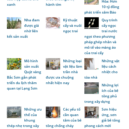
Hóa: Hơn
xanh
hành tím
10 tỷ đồng
phát triển sâm Báo
Nha đam
Kỹ thuật
Quy trình
được giá
cấy và nuôi
cấy ngọc
nhờ liên
ngọc trai
trai nước
kết sản xuất
ngọt theo phương
pháp ghép nhân và
mô tế vào màng áo
của trai cấy
Mô hình
Những loại
Những vật
sản xuất
vật liệu làm
liệu cách
Quýt vàng
trần nhà
nhiệt cho
Bắc Sơn gắn phát
được ưa chuộng
tòa nhà
triển du lịch thăm
nhất hiện nay
Những lợi
quan tại Lạng Sơn
ích của bê
tông phủ
trong xây dựng
Những ưu
Các yếu tố
Sơn hiệu
thế của
cần quan
ứng, sơn
khung
tâm của bê
giả bê tông
thép nhẹ trong xây
tông chống cháy
phong cách mới