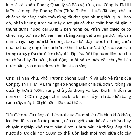
khó ló cái khôn, Phòng Quản lý và Bảo vệ rừng của Công ty TNHH
MTV Lâm nghiệp Phong Điền (Thừa Thiên – Huế) đã sáng chế ra
chiếc xe đa năng chữa cháy rừng rất đơn giản nhưng hiệu quả. Theo
đó, phần khung sườn xe máy được gia cố chắc chắn hơn để gắn 2
thùng đựng nước loại 30 lít 2 bên hông xe. Phần yên chiếc xe có
chiếc máy bơm áp lực vận hành bằng xăng đặt trên giá đỡ. Tiếp cận
đám cháy, máy bơm khởi động, tạo áp lực đẩy nước từ thùng chứa
qua hệ thống ống dẫn dài hơn 500m. Thế là nước được đưa vào sâu
trong rừng, giữa các điểm cháy để dập lửa. Để tiếp nước liên tục cho
xe chữa cháy đa năng hoạt động, một số xe máy vận chuyển tiếp
nước bằng can nhựa được chuẩn bị sẵn sàng.
Ông Hà Văn Phú, Phó Trưởng phòng Quản lý và Bảo vệ rừng của
Công ty TNHH MTV Lâm nghiệp Phong Điền chia sẻ, đơn vị trồng và
quản lý hơn 2.400ha rừng, chủ yếu thông và keo. Địa hình đồi núi
nên việc PCCC rừng gặp rất nhiều khó khăn, chủ yếu là dập lửa bằng
cành cây, máy thổi gió nên hiệu quả thấp.
“Ưu điểm xe đa năng có thể vượt qua được nhiều địa hình khó khăn,
leo lên đồi cao mà các phương tiện cơ giới khác, kể cả xe chữa cháy
chuyên nghiệp khó thực hiện được. Chưa hết, hệ thống ống dẫn
nước áp lực dài hơn 500m có thể luồn lách mọi mơi, giữa các cây