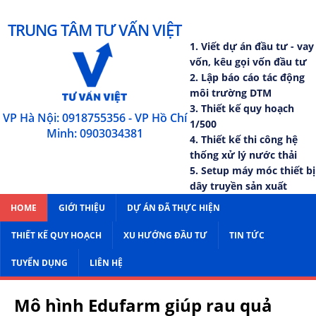
TRUNG TÂM TƯ VẤN VIỆT
1. Viết dự án đầu tư - vay
vốn, kêu gọi vốn đầu tư
2. Lập báo cáo tác động
môi trường DTM
3. Thiết kế quy hoạch
VP Hà Nội: 0918755356 - VP Hồ Chí
1/500
Minh: 0903034381
4. Thiết kế thi công hệ
thống xử lý nước thải
5. Setup máy móc thiết bị
dây truyền sản xuất
HOME
GIỚI THIỆU
DỰ ÁN ĐÃ THỰC HIỆN
THIẾT KẾ QUY HOẠCH
XU HƯỚNG ĐẦU TƯ
TIN TỨC
TUYỂN DỤNG
LIÊN HỆ
Mô hình Edufarm giúp rau quả