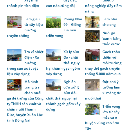
xây nhà
dày đặc,
thiết bị
thành pin tích điện
con nào cũng dài,
nông nghiệp đầy tiềm
năng
Làm giàu
Phong Nha
Làm nhà
từ cây kiệu
99 – Giống
cho ong
hương
lúa mới
Nuôi gà
truyền thống
triển vọng
‘xanh’ bằng
thảo dược
Tro xỉ nhiệt
Xử lý bùn
Gạch thân
điện - Xu
đỏ - chất
thiện với
hướng
thải nguy
môi trường
trong sản xuất vật
hại thành gạch gốm
thay thế gạch truyền
liệu xây dựng
xây dựng
thống 5.000 năm qua
Mô hình
Nghiên
Đột phá ý
trang trại
cứu xử lý
tưởng làm
chăn nuôi
bùn đỏ -
xi măng từ
gà đẻ trứng của Công
chất thải nguy hại
muối thải
ty TNHH sản xuất và
thành gạch gốm xây
Triển vọng
chăn nuôi Thanh
dựng
lớn từ cây
Đức, huyện Xuân Lộc,
mắc ca ở
tỉnh Đồng Nai
huyện vùng cao Sơn
Tây