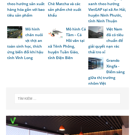
theo hướng sản xuất
Chè Matcha và các
xanh theo hướng
hàng hóa gắn với bao
sản phẩm chè xuất
VietGAP tại xã An Hải,
tiêu sản phẩm
khẩu
huyện Ninh Phước,
tỉnh Ninh Thuận
Mô hình
Mô hình Cá
Việt Nam
chăn nuôi
Tầm – Cá
đã có tiêu
vịt thịt an
Hồi vân tại
chuẩn để
toàn sinh học, thích
xã Tênh Phông,
giải quyết nạn rác
ứng biến đổi khí hậu
huyện Tuần Giáo,
thải tro xỉ
tỉnh Vĩnh Long
tỉnh Điện Biên
Grando
Xingfa -
Điểm sáng
giữa thị trường
nhôm Việt