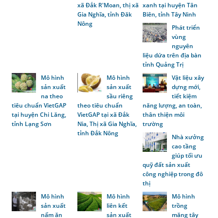
xã Đắk R'Moan, thị xã
xanh tại huyện Tân
Gia Nghĩa, tỉnh Đăk
Biên, tỉnh Tây Ninh
Nông
Phát triển
vùng
nguyên
liệu dứa trên địa bàn
tỉnh Quảng Trị
Mô hình
Mô hình
Vật liệu xây
sản xuất
sản xuất
dựng mới,
na theo
sầu riêng
tiết kiệm
tiêu chuẩn VietGAP
theo tiêu chuẩn
năng lượng, an toàn,
tại huyện Chi Lăng,
VietGAP tại xã Đắk
thân thiện môi
tỉnh Lạng Sơn
Nia, Thị xã Gia Nghĩa,
trường
tỉnh Đắk Nông
Nhà xưởng
cao tầng
giúp tối ưu
quỹ đất sản xuất
công nghiệp trong đô
thị
Mô hình
Mô hình
Mô hình
sản xuất
liên kết
trồng
nấm ăn
sản xuất
măng tây