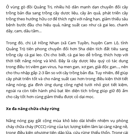
Ở vùng gò đồi Quảng Trị, nhiều hộ dân mạnh dạn chuyển đổi cây
trồng bản địa sang trồng cây dược liệu, cây ăn quả, phát triển cây
trồng theo hướng hữu cơ để thích nghi với nắng hạn, giảm thiểu sâu
bệnh bước đầu cho hiệu quả, năng suất cao như cà gai leo, chanh
dây, cam, dâu tằm…
Trong đó, chị Lê Hồng Nhạn (xã Cam Tuyền, huyện Cam Lộ, tỉnh
Quảng Trị) tiên phong chuyển đổi hơn 5ha diện tích đất tiêu sang
trồng cây cà gai leo. Chị cho biết, cà gai leo dễ trồng, thích hợp với
thời tiết nắng nóng và khô. Đây là cây dược liệu quý có tác dụng
trong điều trị viêm gan virus, hạ men gan, xơ gan, giải độc gan…, nên
cho thu nhập gấp 2-3 lần so với cây trồng bản địa. Tuy nhiên, để giúp
cây phát triển tốt và cho năng suất cao hơn trong điều kiện thời tiết
nắng nóng, gia đình ứng dụng công nghệ tưới nhỏ giọt tiết kiệm,
ngoài ra còn tiến hành phủ bạt lên diện tích trồng giúp giữ độ ẩm
cho cây tốt hơn cùng giảm thiểu được cỏ dại mọc.
Xe đa năng chữa cháy rừng
Nắng nóng gay gắt cộng mùa khô kéo dài khiến nhiệm vụ phòng
cháy chữa cháy (PCCC) rừng của lực lượng kiểm lâm lại càng nặng nề,
trong điều kiện phương tiện dập lửa, cứu rừng thiếu thốn. Trong cái