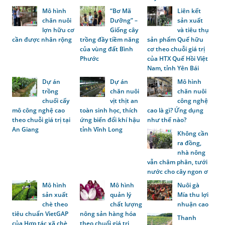
Mô hình
“Bơ Mã
Liên kết
chăn nuôi
Dưỡng” –
sản xuất
lợn hữu cơ
Giống cây
và tiêu thụ
cần được nhân rộng
trồng đầy tiềm năng
sản phẩm Quế hữu
của vùng đất Bình
cơ theo chuỗi giá trị
Phước
của HTX Quế Hồi Việt
Nam, tỉnh Yên Bái
Dự án
Dự án
Mô hình
trồng
chăn nuôi
chăn nuôi
chuối cấy
vịt thịt an
công nghệ
mô công nghệ cao
toàn sinh học, thích
cao là gì? Ứng dụng
theo chuỗi giá trị tại
ứng biến đổi khí hậu
như thế nào?
An Giang
tỉnh Vĩnh Long
Không cần
ra đồng,
nhà nông
vẫn châm phân, tưới
nước cho cây ngon ơ
Mô hình
Mô hình
Nuôi gà
sản xuất
quản lý
Mía thu lợi
chè theo
chất lượng
nhuận cao
tiêu chuẩn VietGAP
nông sản hàng hóa
Thanh
của Hợp tác xã chè
theo chuổi giá trị