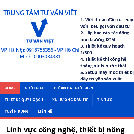
TRUNG TÂM TƯ VẤN VIỆT
1. Viết dự án đầu tư - vay
vốn, kêu gọi vốn đầu tư
2. Lập báo cáo tác động
môi trường DTM
3. Thiết kế quy hoạch
VP Hà Nội: 0918755356 - VP Hồ Chí
1/500
Minh: 0903034381
4. Thiết kế thi công hệ
thống xử lý nước thải
5. Setup máy móc thiết bị
dây truyền sản xuất
HOME
GIỚI THIỆU
DỰ ÁN ĐÃ THỰC HIỆN
THIẾT KẾ QUY HOẠCH
XU HƯỚNG ĐẦU TƯ
TIN TỨC
TUYỂN DỤNG
LIÊN HỆ
Lĩnh vực công nghệ, thiết bị nông