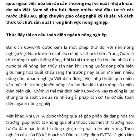
qua, ngoài việc xóa bỏ rào cản thương mại về xuất nhập khẩu,
dự báo Việt Nam sẽ thu hút được nhiều nhà đầu tư từ các
nước Châu Âu, giúp chuyển giao công nghệ kỹ thuật, và cách
thức tổ chức sản xuất trong lĩnh vực nông nghiệp.
Thúc đẩy tái cơ cấu toàn diện ngành nông nghiệp
Đại dịch Covid-19 được xem là một phép thử đối với nền nông
nghiệp Việt Nam khi mở ra nhiều cơ hội và thách thức. Trung Quốc là
thị trường truyền thống đồng thời là thị trường tiêu thụ lớn nhất của
nước ta về nông lâm thủy sản nên khi Trung Quốc đóng cửa biên
giới, hàng hóa xuất khẩu sang thị trường này bị ùn ứ khiến nhiều
nông dân, doanh nghiệp Việt điêu đứng. Việc phụ thuộc quá nhiều
vào một thị trường khiến nông sản lao đao khi thị trường có nhiều
diễn biến xấu. Chính vì thế mà dịch bệnh Covid-19 xảy ra cũng là lúc
chúng ta rà soát và đưa ra nhiều giải pháp căn cơ, tái cơ cấu toàn
diện ngành nông nghiệp.
Mặt khác, khi EVFTA được thông qua sẽ góp phần đa dạng hóa thị
trường, giúp nước ta không quá phụ thuộc vào một thị trường nào,
từ đó đảm bảo kinh tế nông nghiệp sẽ phát triển bền vững. Theo
nghiên cứu của Bộ Kế hoạch và Đầu tư, Hiệp định EVFTA sẽ giúp kim