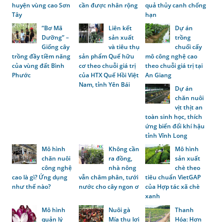
huyện vùng cao Sơn
cần được nhân rộng
quả thủy canh chống
Tây
hạn
“Bơ Mã
Liên kết
Dự án
Dưỡng” –
sản xuất
trồng
Giống cây
và tiêu thụ
chuối cấy
trồng đầy tiềm năng
sản phẩm Quế hữu
mô công nghệ cao
của vùng đất Bình
cơ theo chuỗi giá trị
theo chuỗi giá trị tại
Phước
của HTX Quế Hồi Việt
An Giang
Nam, tỉnh Yên Bái
Dự án
chăn nuôi
vịt thịt an
toàn sinh học, thích
ứng biến đổi khí hậu
tỉnh Vĩnh Long
Mô hình
Không cần
Mô hình
chăn nuôi
ra đồng,
sản xuất
công nghệ
nhà nông
chè theo
cao là gì? Ứng dụng
vẫn châm phân, tưới
tiêu chuẩn VietGAP
như thế nào?
nước cho cây ngon ơ
của Hợp tác xã chè
xanh
Mô hình
Nuôi gà
Thanh
quản lý
Mía thu lợi
Hóa: Hơn