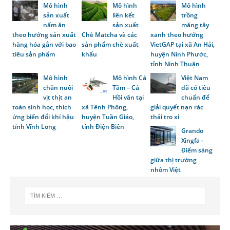
Mô hình
Mô hình
Mô hình
sản xuất
liên kết
trồng
nấm ăn
sản xuất
măng tây
theo hướng sản xuất
Chè Matcha và các
xanh theo hướng
hàng hóa gắn với bao
sản phẩm chè xuất
VietGAP tại xã An Hải,
tiêu sản phẩm
khẩu
huyện Ninh Phước,
tỉnh Ninh Thuận
Mô hình
Mô hình Cá
Việt Nam
chăn nuôi
Tầm – Cá
đã có tiêu
vịt thịt an
Hồi vân tại
chuẩn để
toàn sinh học, thích
xã Tênh Phông,
giải quyết nạn rác
ứng biến đổi khí hậu
huyện Tuần Giáo,
thải tro xỉ
tỉnh Vĩnh Long
tỉnh Điện Biên
Grando
Xingfa -
Điểm sáng
giữa thị trường
nhôm Việt