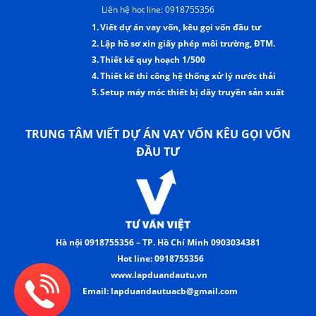
Liên hệ hot line: 0918755356
1.
Viết dự án vay vốn, kêu gọi vốn đầu tư
2.
Lập hồ sơ xin giấy phép môi trường, ĐTM.
3.
Thiết kế quy hoạch 1/500
4.
Thiết kế thi công hệ thống xử lý nước thải
5.
Setup máy móc thiết bị dây truyền sản xuất
TRUNG TÂM VIẾT DỰ ÁN VAY VỐN KÊU GỌI VỐN
ĐẦU TƯ
Hà nội 0918755356 – TP. Hồ Chí Minh 0903034381
Hot line: 0918755356
www.lapduandautu.vn
Email: lapduandautuacb@gmail.com