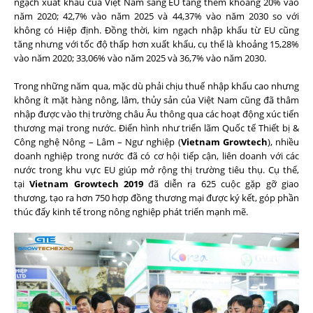
ngạch xuất khẩu của Việt Nam sang EU tăng thêm khoảng 20% vào
năm 2020; 42,7% vào năm 2025 và 44,37% vào năm 2030 so với
không có Hiệp định. Đồng thời, kim ngạch nhập khẩu từ EU cũng
tăng nhưng với tốc độ thấp hơn xuất khẩu, cụ thể là khoảng 15,28%
vào năm 2020; 33,06% vào năm 2025 và 36,7% vào năm 2030.
Trong những năm qua, mặc dù phải chịu thuế nhập khẩu cao nhưng
không ít mặt hàng nông, lâm, thủy sản của Việt Nam cũng đã thâm
nhập được vào thị trường châu Âu thông qua các hoạt động xúc tiến
thương mại trong nước. Điển hình như triển lãm Quốc tế Thiết bị &
Công nghệ Nông – Lâm – Ngư nghiệp (
Vietnam Growtech
), nhiều
doanh nghiệp trong nước đã có cơ hội tiếp cận, liên doanh với các
nước trong khu vực EU giúp mở rộng thị trường tiêu thụ. Cụ thể,
tại
Vietnam Growtech 2019
đã diễn ra 625 cuộc gặp gỡ giao
thương, tạo ra hơn 750 hợp đồng thương mại được ký kết, góp phần
thúc đẩy kinh tế trong nông nghiệp phát triển mạnh mẽ.