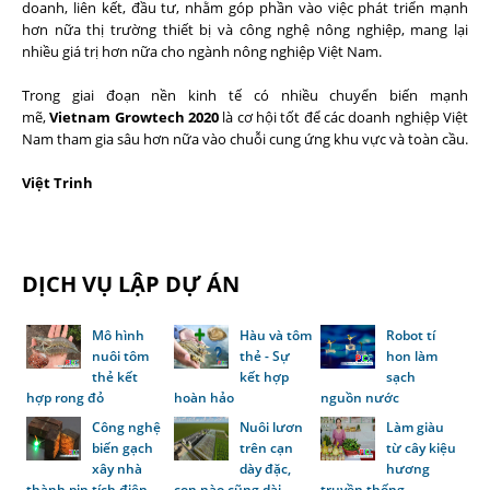
doanh, liên kết, đầu tư, nhằm góp phần vào việc phát triển mạnh
hơn nữa thị trường thiết bị và công nghệ nông nghiệp, mang lại
nhiều giá trị hơn nữa cho ngành nông nghiệp Việt Nam.
Trong giai đoạn nền kinh tế có nhiều chuyển biến mạnh
mẽ,
Vietnam Growtech 2020
là cơ hội tốt để các doanh nghiệp Việt
Nam tham gia sâu hơn nữa vào chuỗi cung ứng khu vực và toàn cầu.
Việt Trinh
DỊCH VỤ LẬP DỰ ÁN
Mô hình
Hàu và tôm
Robot tí
nuôi tôm
thẻ - Sự
hon làm
thẻ kết
kết hợp
sạch
hợp rong đỏ
hoàn hảo
nguồn nước
Công nghệ
Nuôi lươn
Làm giàu
biến gạch
trên cạn
từ cây kiệu
xây nhà
dày đặc,
hương
thành pin tích điện
con nào cũng dài,
truyền thống