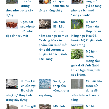
thế của
cần quan
ứng, sơn
khung
tâm của bê
giả bê tông
thép nhẹ trong xây
tông chống cháy
phong cách mới
dựng
“sang chảnh”
Gạch đất
Mô hình
Mô hình
sét xốp sở
liên kết
Tôm - lúa
hữu nhiều
sản xuất
Hợp tác xã
đặc tính ưu việt
nấm bào ngư xám và
Nông ngư Hòa Đê,
đa dạng hóa sản
huyện Mỹ Xuyên, tỉnh
phẩm đầu ra để mở
Sóc Trăng
rộng thị trường tại
Mô hình
huyện Kế Sách, tỉnh
trồng
Sóc Trăng
mãng cầu
gai tại xã Vĩnh Quới,
thị xã Ngã Năm, tỉnh
sóc Trăng.
Những lợi
Sử dụng
Các vật liệu
ích của vật
thép bền
được sử
liệu cách
vững trong
dụng để
nhiệt sợi thủy tinh
xây dựng
sửa chữa kết cấu bê
trong xây dựng
tông
Những giải
Mô hình
Mô hình