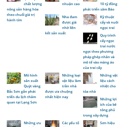
chất lượng
nhuận cao
10 tỷ đồng
nông sản hàng hóa
phát triển sâm Báo
theo chuổi giá trị
Nha đam
Kỹ thuật
hành tím
được giá
cấy và nuôi
nhờ liên
ngọc trai
kết sản xuất
Quy trình
cấy ngọc
trai nước
ngọt theo phương
pháp ghép nhân và
mô tế vào màng áo
của trai cấy
Mô hình
Những loại
Những vật
sản xuất
vật liệu làm
liệu cách
Quýt vàng
trần nhà
nhiệt cho
Bắc Sơn gắn phát
được ưa chuộng
tòa nhà
triển du lịch thăm
nhất hiện nay
Những lợi
quan tại Lạng Sơn
ích của bê
tông phủ
trong xây dựng
Những ưu
Các yếu tố
Sơn hiệu