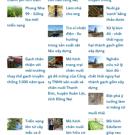
Phong Nha
Làm nhà
Nuôi gà
99 – Giống
cho ong
‘xanh’ bằng
lúa mới
thảo dược
triển vọng
Tro xỉ nhiệt
Xử lý bùn
điện - Xu
đỏ - chất
hướng
thải nguy
trong sản xuất vật
hại thành gạch gốm
liệu xây dựng
xây dựng
Gạch thân
Mô hình
Nghiên
thiện với
trang trại
cứu xử lý
môi trường
chăn nuôi
bùn đỏ -
thay thế gạch truyền
gà đẻ trứng của Công
chất thải nguy hại
thống 5.000 năm qua
ty TNHH sản xuất và
thành gạch gốm xây
chăn nuôi Thanh
dựng
Đức, huyện Xuân Lộc,
Đột phá ý
tỉnh Đồng Nai
tưởng làm
xi măng từ
muối thải
Triển vọng
Mô hình
Mô hình
lớn từ cây
chăn nuôi
Edufarm
mắc ca ở
lợn hữu cơ
giúp rau