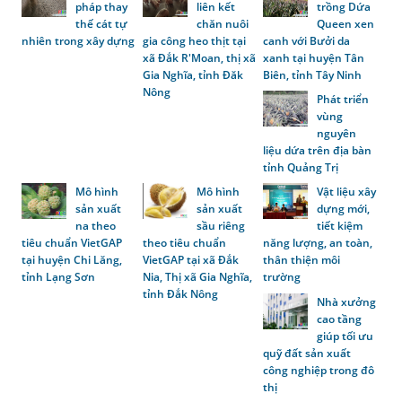
pháp thay
liên kết
trồng Dứa
thế cát tự
chăn nuôi
Queen xen
nhiên trong xây dựng
gia công heo thịt tại
canh với Bưởi da
xã Đắk R'Moan, thị xã
xanh tại huyện Tân
Gia Nghĩa, tỉnh Đăk
Biên, tỉnh Tây Ninh
Nông
Phát triển
vùng
nguyên
liệu dứa trên địa bàn
tỉnh Quảng Trị
Mô hình
Mô hình
Vật liệu xây
sản xuất
sản xuất
dựng mới,
na theo
sầu riêng
tiết kiệm
tiêu chuẩn VietGAP
theo tiêu chuẩn
năng lượng, an toàn,
tại huyện Chi Lăng,
VietGAP tại xã Đắk
thân thiện môi
tỉnh Lạng Sơn
Nia, Thị xã Gia Nghĩa,
trường
tỉnh Đắk Nông
Nhà xưởng
cao tầng
giúp tối ưu
quỹ đất sản xuất
công nghiệp trong đô
thị