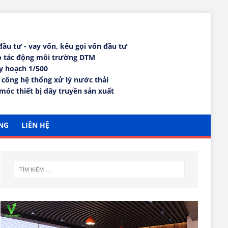
 đầu tư - vay vốn, kêu gọi vốn đầu tư
áo tác động môi trường DTM
uy hoạch 1/500
i công hệ thống xử lý nước thải
móc thiết bị dây truyền sản xuất
NG
LIÊN HỆ