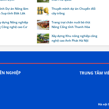
inh Dự án Nông lâm
Thuyết minh dự án Chuyển đổi
a Sup tỉnh Đăk Lăk
cây trồng
y dựng Nông nghiệp
Trang trại chăn nuôi bò thịt
 Công nghệ cao Cư
Nông Cống tỉnh Thanh Hóa
Xây dựng Khu nông nghiệp công
nghệ cao Anh Phát Hà Nội
YÊN NGHIỆP
TRUNG TÂM VI
Hà nội 