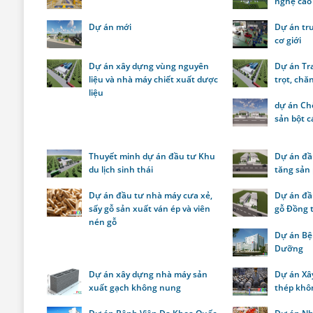
nghệ cao
Dự án mới
Dự án tr
cơ giới
Dự án xây dựng vùng nguyên
Dự án Tra
liệu và nhà máy chiết xuất dược
trọt, chă
liệu
dự án Ch
sản bột c
Thuyết minh dự án đầu tư Khu
Dự án đầu
du lịch sinh thái
tăng sản
Dự án đầu tư nhà máy cưa xẻ,
Dự án đầ
sấy gỗ sản xuất ván ép và viên
gỗ Đồng 
nén gỗ
Dự án Bệ
Dưỡng
Dự án xây dựng nhà máy sản
Dự án Xâ
xuất gạch không nung
thép khô