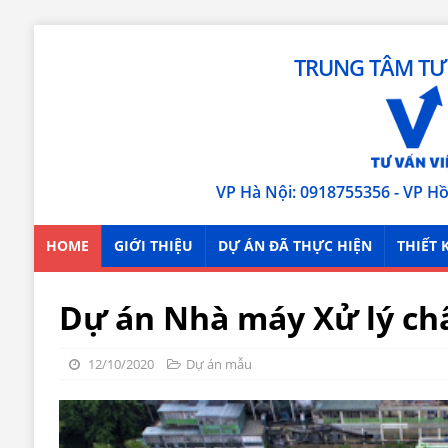
TRUNG TÂM TƯ 
VP Hà Nội: 0918755356 - VP H
HOME
GIỚI THIỆU
DỰ ÁN ĐÃ THỰC HIỆN
THIẾT 
Dự án Nhà máy Xử lý chấ
12/10/2020
Dự án mẫu