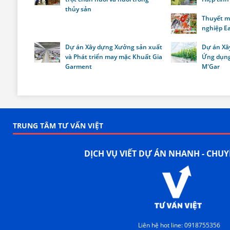
thủy sản
Thuyết m
nghiệp E
Dự án Xây dựng Xưởng sản xuất
Dự án Xâ
và Phát triển may mặc Khuất Gia
Ứng dụng
Garment
M'Gar
TRUNG TÂM TƯ VẤN VIỆT
DỊCH VỤ VIẾT DỰ ÁN NHANH - CHU
Liên hệ hot line: 0918755356