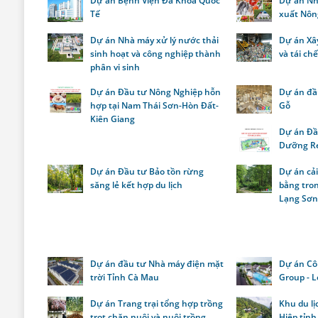
Dự án Bệnh Viện Đa Khoa Quốc
Dự án Nh
Tế
xuất Nôn
Dự án Nhà máy xử lý nước thải
Dự án Xâ
sinh hoạt và công nghiệp thành
và tái ch
phân vi sinh
Dự án Đầu tư Nông Nghiệp hỗn
Dự án đầ
hợp tại Nam Thái Sơn-Hòn Đất-
Gỗ
Kiên Giang
Dự án Đầ
Dưỡng Re
Dự án Đầu tư Bảo tồn rừng
Dự án cả
săng lẻ kết hợp du lịch
bằng tron
Lạng Sơ
Dự án đầu tư Nhà máy điện mặt
Dự án Cô
trời Tỉnh Cà Mau
Group - L
Dự án Trang trại tổng hợp trồng
Khu du lị
trọt chăn nuôi và nuôi trồng
Hiệp tỉnh