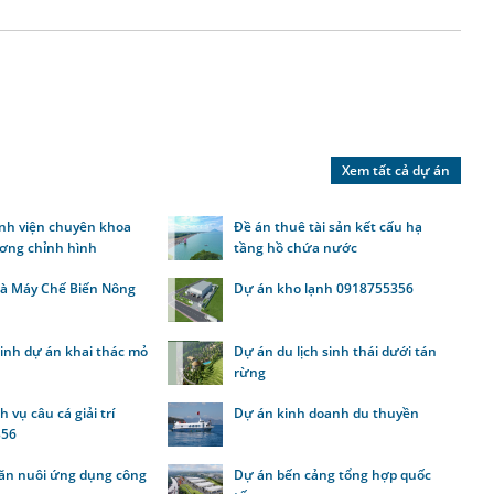
Xem tất cả dự án
nh viện chuyên khoa
Đề án thuê tài sản kết cấu hạ
ơng chỉnh hình
tầng hồ chứa nước
à Máy Chế Biến Nông
Dự án kho lạnh 0918755356
inh dự án khai thác mỏ
Dự án du lịch sinh thái dưới tán
rừng
 vụ câu cá giải trí
Dự án kinh doanh du thuyền
356
ăn nuôi ứng dụng công
Dự án bến cảng tổng hợp quốc