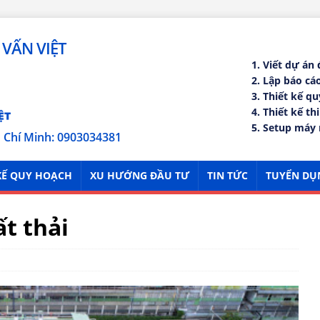
VẤN VIỆT
1. Viết dự án
2. Lập báo c
3. Thiết kế q
4. Thiết kế th
5. Setup máy 
ồ Chí Minh: 0903034381
KẾ QUY HOẠCH
XU HƯỚNG ĐẦU TƯ
TIN TỨC
TUYỂN DỤ
t thải