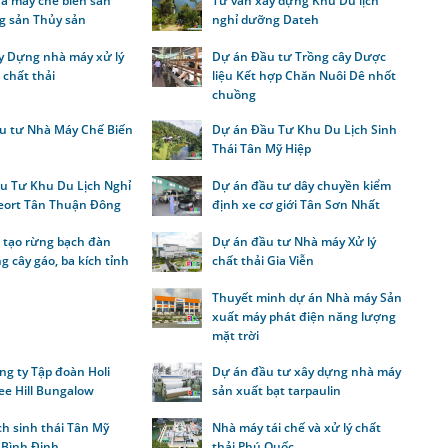
à máy chế biến sản
Tư vấn xây dựng Khu Du lịch
g sản Thủy sản
nghỉ dưỡng Dateh
y Dựng nhà máy xử lý
Dự án Đầu tư Trồng cây Dược
ế chất thải
liệu Kết hợp Chăn Nuôi Dê nhốt
chuồng
u tư Nhà Máy Chế Biến
Dự án Đầu Tư Khu Du Lịch Sinh
Thái Tân Mỹ Hiệp
u Tư Khu Du Lịch Nghỉ
Dự án đầu tư dây chuyền kiểm
ort Tân Thuận Đông
định xe cơ giới Tân Sơn Nhất
i tạo rừng bạch đàn
Dự án đầu tư Nhà máy Xử lý
g cây gáo, ba kích tỉnh
chất thải Gia Viễn
n
Thuyết minh dự án Nhà máy Sản
xuất máy phát điện năng lượng
mặt trời
ng ty Tập đoàn Holi
Dự án đầu tư xây dựng nhà máy
ee Hill Bungalow
sản xuất bạt tarpaulin
ch sinh thái Tân Mỹ
Nhà máy tái chế và xử lý chất
 Bình Định
thải Phú Quốc