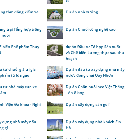
tế
ung tâm đăng kiểm xe
Dự án nhà xưởng
ng trại Tổng hợp trồng
Dự án Chuối công nghệ cao
n nuôi
ế biến Phế phẩm Thủy
dự án Đầu tư Tổ hợp Sản xuất
á
và Chế biến Lương thực sau thu
hoạch
 tư chuỗi giá trị gia
Dự án đầu tư xây dựng nhà máy
 phẩm từ lúa gạo
nước đóng chai Quy Nhơn
u tư nhà máy cưa xẻ
Dự án Chăn nuôi heo Việt Thắng
tâm
- An Giang
nh Viện Đa khoa - Nghỉ
Dự án xây dựng sân golf
y dựng nhà máy nấu
Dự án xây dụng nhà khách Sìn
ng gỉ
Hồ