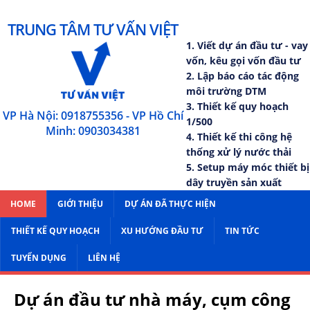
TRUNG TÂM TƯ VẤN VIỆT
1. Viết dự án đầu tư - vay
vốn, kêu gọi vốn đầu tư
2. Lập báo cáo tác động
môi trường DTM
3. Thiết kế quy hoạch
VP Hà Nội: 0918755356 - VP Hồ Chí
1/500
Minh: 0903034381
4. Thiết kế thi công hệ
thống xử lý nước thải
5. Setup máy móc thiết bị
dây truyền sản xuất
HOME
GIỚI THIỆU
DỰ ÁN ĐÃ THỰC HIỆN
THIẾT KẾ QUY HOẠCH
XU HƯỚNG ĐẦU TƯ
TIN TỨC
TUYỂN DỤNG
LIÊN HỆ
Dự án đầu tư nhà máy, cụm công