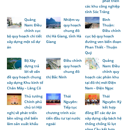
phát triển
các khu công nghiệp
tỉnh Sóc Trăng
Quảng
Nhiệm vụ
Bình
Nam: Điều
quy hoạch
Thuận:
chỉnh cục
chung đô
Điều chỉnh
bộ quy hoạch chi tiết
thị Hà Giang, tỉnh Hà
cục bộ quy hoạch
xây dựng một số dự
Giang
đường ven biển đoạn
án
Phan Thiết - Thuận
Quý
Bộ Xây
Điều chỉnh
Quảng
dựng trả
quy hoạch
Nam: Điều
lời về vấn
chung đô
chỉnh quy
đề quy hoạch chung
thị Bắc Ninh
hoạch các phân khu
xây dựng Khu kinh tế
tại đô thị mới Điện
Chân Mây – Lăng Cô
Nam – Điện Ngọc
Thủ tướng
Thái
Thái
Chính phủ
Nguyên:
Nguyên: Ký
chủ trì Hội
Tiếp tục
kết hợp
nghị về phát triển
chương trình xúc
đồng BT các dự án
bền vững chế biến
tiến đầu tư tại nước
xây dựng cấp bách hệ
lâm sản xuất khẩu
ngoài
thống chống lũ lụt
sông Cầu kết hợp