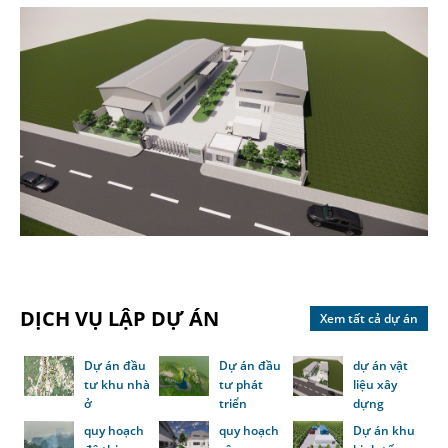
DỊCH VỤ LẬP DỰ ÁN
Xem tất cả dự án
Dự án đầu
Dự án đầu
dự án vật
tư khu nhà
tư phát
liệu xây
ở
triển
dựng
quy hoạch
quy hoạch
Dự án khu