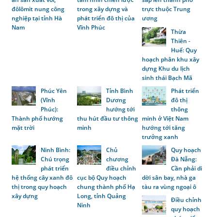
đôlômit nung công
trong xây dựng và
trực thuộc Trung
nghiệp tại tỉnh Hà
phát triển đô thị của
ương
Nam
Vĩnh Phúc
Thừa
Thiên -
Huế: Quy
hoạch phân khu xây
dựng Khu du lịch
sinh thái Bạch Mã
Phúc Yên
Tỉnh Bình
Phát triển
(Vĩnh
Dương
đô thị
Phúc):
hướng tới
thông
Thành phố hướng
thu hút đầu tư thông
minh ở Việt Nam
mặt trời
minh
hướng tới tăng
trưởng xanh
Ninh Bình:
Chủ
Quy hoạch
Chú trọng
chương
Đà Nẵng:
phát triển
điều chỉnh
Cần phải di
hệ thống cây xanh đô
cục bộ Quy hoạch
dời sân bay, nhà ga
thị trong quy hoạch
chung thành phố Hạ
tàu ra vùng ngoại ô
xây dựng
Long, tỉnh Quảng
Điều chỉnh
Ninh
quy hoạch