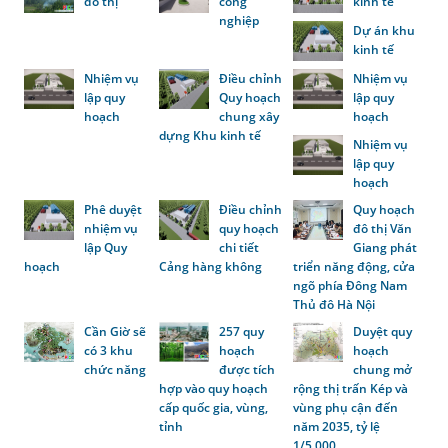
đô thị
công
kinh tế
nghiệp
Dự án khu
kinh tế
Nhiệm vụ
Điều chỉnh
Nhiệm vụ
lập quy
Quy hoạch
lập quy
hoạch
chung xây
hoạch
dựng Khu kinh tế
Nhiệm vụ
lập quy
hoạch
Phê duyệt
Điều chỉnh
Quy hoạch
nhiệm vụ
quy hoạch
đô thị Văn
lập Quy
chi tiết
Giang phát
hoạch
Cảng hàng không
triển năng động, cửa
ngõ phía Đông Nam
Thủ đô Hà Nội
Cần Giờ sẽ
257 quy
Duyệt quy
có 3 khu
hoạch
hoạch
chức năng
được tích
chung mở
hợp vào quy hoạch
rộng thị trấn Kép và
cấp quốc gia, vùng,
vùng phụ cận đến
tỉnh
năm 2035, tỷ lệ
1/5.000