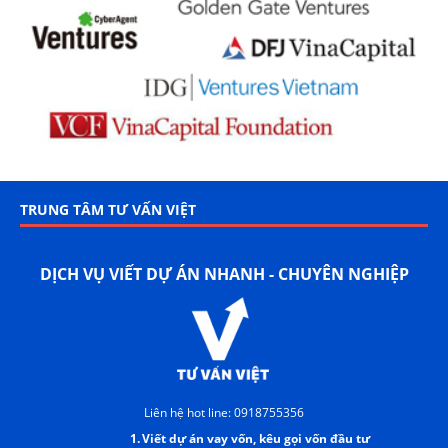
TRUNG TÂM TƯ VẤN VIỆT
DỊCH VỤ VIẾT DỰ ÁN NHANH - CHUYÊN NGHIỆP
Liên hệ hot line: 0918755356
1.
Viết dự án vay vốn, kêu gọi vốn đầu tư