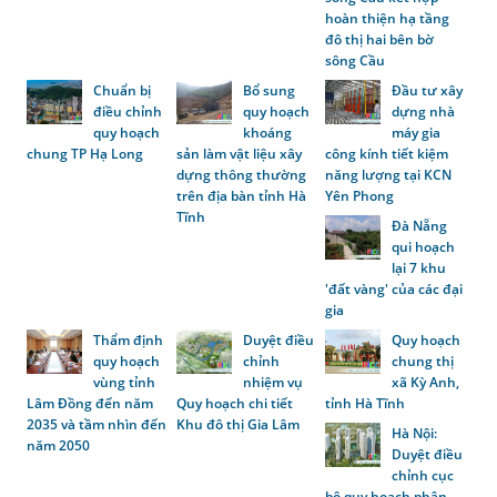
hoàn thiện hạ tầng
đô thị hai bên bờ
sông Cầu
Chuẩn bị
Bổ sung
Đầu tư xây
điều chỉnh
quy hoạch
dựng nhà
quy hoạch
khoáng
máy gia
chung TP Hạ Long
sản làm vật liệu xây
công kính tiết kiệm
dựng thông thường
năng lượng tại KCN
trên địa bàn tỉnh Hà
Yên Phong
Tĩnh
Đà Nẵng
qui hoạch
lại 7 khu
'đất vàng' của các đại
gia
Thẩm định
Duyệt điều
Quy hoạch
quy hoạch
chỉnh
chung thị
vùng tỉnh
nhiệm vụ
xã Kỳ Anh,
Lâm Đồng đến năm
Quy hoạch chi tiết
tỉnh Hà Tĩnh
2035 và tầm nhìn đến
Khu đô thị Gia Lâm
Hà Nội:
năm 2050
Duyệt điều
chỉnh cục
bộ quy hoạch phân