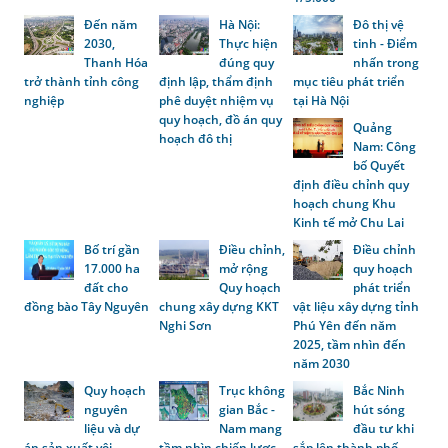
Đến năm
Hà Nội:
Đô thị vệ
2030,
Thực hiện
tinh - Điểm
Thanh Hóa
đúng quy
nhấn trong
trở thành tỉnh công
định lập, thẩm định
mục tiêu phát triển
nghiệp
phê duyệt nhiệm vụ
tại Hà Nội
quy hoạch, đồ án quy
Quảng
hoạch đô thị
Nam: Công
bố Quyết
định điều chỉnh quy
hoạch chung Khu
Kinh tế mở Chu Lai
Bố trí gần
Điều chỉnh,
Điều chỉnh
17.000 ha
mở rộng
quy hoạch
đất cho
Quy hoạch
phát triển
đồng bào Tây Nguyên
chung xây dựng KKT
vật liệu xây dựng tỉnh
Nghi Sơn
Phú Yên đến năm
2025, tầm nhìn đến
năm 2030
Quy hoạch
Trục không
Bắc Ninh
nguyên
gian Bắc -
hút sóng
liệu và dự
Nam mang
đầu tư khi
án sản xuất vôi,
tầm nhìn chiến lược
sắp lên thành phố