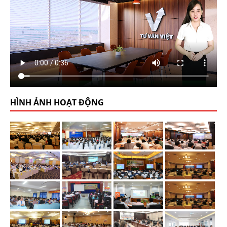
HÌNH ẢNH HOẠT ĐỘNG