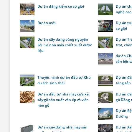
Dự án đăng kiểm xe cơ giới
Dự án ch
nghệ cao
Dự án mới
Dự án tr
cơ giới
Dự án xây dựng vùng nguyên
Dự án Tra
liệu và nhà máy chiết xuất dược
trọt, chă
liệu
dự án Ch
sản bột c
Thuyết minh dự án đầu tư Khu
Dự án đầu
du lịch sinh thái
tăng sản
Dự án đầu tư nhà máy cưa xẻ,
Dự án đầ
sấy gỗ sản xuất ván ép và viên
gỗ Đồng 
nén gỗ
Dự án Bệ
Dưỡng
Dự án xây dựng nhà máy sản
Dự án Xâ