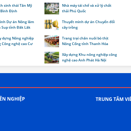
ch sinh thái Tân Mỹ
Nhà máy tái chế và xử lý chất
 Bình Định
thải Phú Quốc
inh Dự án Nông lâm
Thuyết minh dự án Chuyển đổi
a Sup tỉnh Đăk Lăk
cây trồng
y dựng Nông nghiệp
Trang trại chăn nuôi bò thịt
 Công nghệ cao Cư
Nông Cống tỉnh Thanh Hóa
Xây dựng Khu nông nghiệp công
nghệ cao Anh Phát Hà Nội
YÊN NGHIỆP
TRUNG TÂM VI