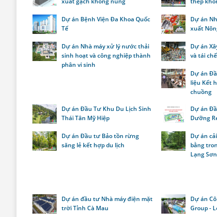
xuất gạch không nung
thép khô
Dự án Bệnh Viện Đa Khoa Quốc
Dự án Nh
Tế
xuất Nôn
Dự án Nhà máy xử lý nước thải
Dự án Xâ
sinh hoạt và công nghiệp thành
và tái ch
phân vi sinh
Dự án Đầ
liệu Kết
chuồng
Dự án Đầu Tư Khu Du Lịch Sinh
Dự án Đầ
Thái Tân Mỹ Hiệp
Dưỡng Re
Dự án Đầu tư Bảo tồn rừng
Dự án cả
săng lẻ kết hợp du lịch
bằng tron
Lạng Sơ
Dự án đầu tư Nhà máy điện mặt
Dự án Cô
trời Tỉnh Cà Mau
Group - L