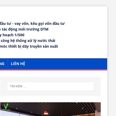
 đầu tư - vay vốn, kêu gọi vốn đầu tư
áo tác động môi trường DTM
uy hoạch 1/500
i công hệ thống xử lý nước thải
móc thiết bị dây truyền sản xuất
NG
LIÊN HỆ