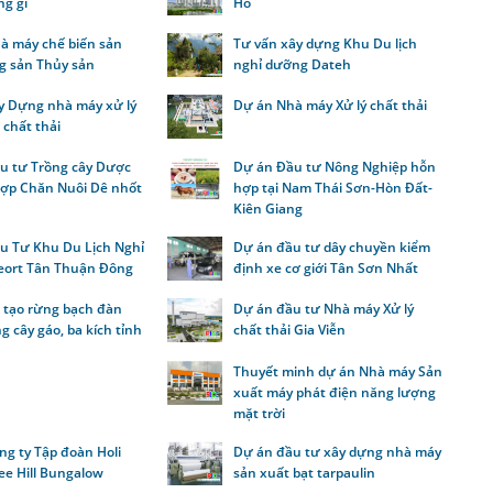
ng gỉ
Hồ
à máy chế biến sản
Tư vấn xây dựng Khu Du lịch
g sản Thủy sản
nghỉ dưỡng Dateh
y Dựng nhà máy xử lý
Dự án Nhà máy Xử lý chất thải
ế chất thải
u tư Trồng cây Dược
Dự án Đầu tư Nông Nghiệp hỗn
 hợp Chăn Nuôi Dê nhốt
hợp tại Nam Thái Sơn-Hòn Đất-
Kiên Giang
u Tư Khu Du Lịch Nghỉ
Dự án đầu tư dây chuyền kiểm
ort Tân Thuận Đông
định xe cơ giới Tân Sơn Nhất
i tạo rừng bạch đàn
Dự án đầu tư Nhà máy Xử lý
g cây gáo, ba kích tỉnh
chất thải Gia Viễn
n
Thuyết minh dự án Nhà máy Sản
xuất máy phát điện năng lượng
mặt trời
ng ty Tập đoàn Holi
Dự án đầu tư xây dựng nhà máy
ee Hill Bungalow
sản xuất bạt tarpaulin