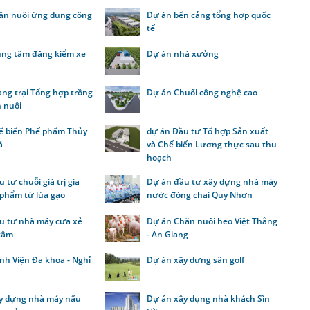
ăn nuôi ứng dụng công
Dự án bến cảng tổng hợp quốc
tế
ung tâm đăng kiểm xe
Dự án nhà xưởng
ng trại Tổng hợp trồng
Dự án Chuối công nghệ cao
n nuôi
ế biến Phế phẩm Thủy
dự án Đầu tư Tổ hợp Sản xuất
á
và Chế biến Lương thực sau thu
hoạch
 tư chuỗi giá trị gia
Dự án đầu tư xây dựng nhà máy
 phẩm từ lúa gạo
nước đóng chai Quy Nhơn
u tư nhà máy cưa xẻ
Dự án Chăn nuôi heo Việt Thắng
tâm
- An Giang
nh Viện Đa khoa - Nghỉ
Dự án xây dựng sân golf
y dựng nhà máy nấu
Dự án xây dụng nhà khách Sìn