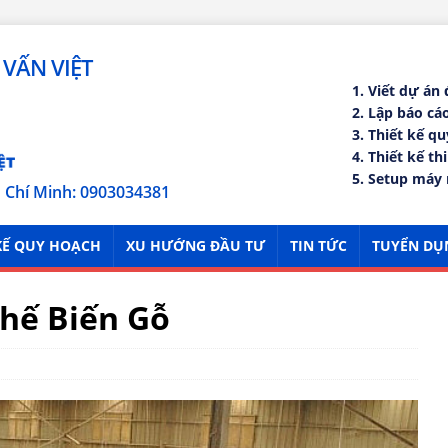
VẤN VIỆT
1. Viết dự án
2. Lập báo c
3. Thiết kế q
4. Thiết kế th
5. Setup máy 
ồ Chí Minh: 0903034381
KẾ QUY HOẠCH
XU HƯỚNG ĐẦU TƯ
TIN TỨC
TUYỂN DỤ
hế Biến Gỗ