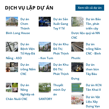
DỊCH VỤ LẬP DỰ ÁN
Xem tất cả dự án
Dự án
Dự án Sản
Dự án Bảo
Chơn
Xuất Gang
Tồn, phát
Thành
Tay Y Tế
triển cây
Bình Long House
Dược liệu quý và NN
CNC
Dự án
Dự án Khu
Dự án
Bệnh Viện
Đô Thị
trồng Nấm
Tổ Hợp Đà
Phát Thịnh
CNC - Bình
Nẵng - ASO
- Kon Tum
Phước
Dự án
Dự án Khu
Dự án
trồng Nấm
Đô Thị
than bùn
CNC
Phát Thịnh
Tây Bàu
Đưng
Dự án
Thuyết
Dự án KCN
Nông
minh Dự
Tân Khai II
Nghiệp và
án
Dự án Vật
Chăn Nuôi CNC
SANTORY
Liệu Xây
Dựng Vạn