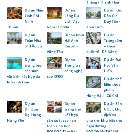
Thắng - Thanh Hóa
Dự án Nấm
Dự án
Dự án Khu
Linh Chi -
Làng Du
Dân Cư
Ninh
Lịch Việt
Duy Tân -
Thuận
Nam - Florida
Kom Tum
Dự án
Dự án Nam
Dự án
Toàn Nhà
Hải Anh
Trung tâm
613 Âu Cơ
Resort -
y khoa
Vũng Tàu
quốc tế - Đà Nẵng
Dự án
Dự án
Dự án Đại
trưng bày
Trang trại
Học Văn
các sinh
công nghệ
Hiến
vật biển kết hợp du
cao XPRO
Dự án chế
lịch sinh thái
biến thực
phẩm
Hùng Hậu - Củ Chi
Dự án
Dự án
Dự án Sân
DimSum
trang trại
GOLF, khu
Đại Hưng -
kết hợp
dịch vụ
Hưng Yên
sản xuất sạch an
phụ trợ, khu biệt thự
toàn sinh học
nghi dưỡng
BOLOGA Tâm Hòa
WYNDHAN THANH