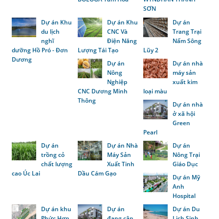
SƠN
Dự án Khu
Dự án Khu
Dự án
du lịch
CNC Và
Trang Trại
nghĩ
Điện Năng
Nấm Sông
dưỡng Hồ Pró - Đơn
Lượng Tái Tạo
Lũy 2
Dương
Dự án
Dự án nhà
Nông
máy sản
Nghiệp
xuất kim
CNC Dương Minh
loại màu
Thông
Dự án nhà
ở xã hội
Green
Pearl
Dự án
Dự án Nhà
Dự án
trồng cỏ
Máy Sản
Nông Trại
chất lượng
Xuất Tinh
Giáo Dục
cao Úc Lai
Dầu Cám Gạo
Dự án Mỹ
Anh
Hospital
Dự án khu
Dự án
Dự án Du
Phức Hợp
đang cập
Lịch Sinh