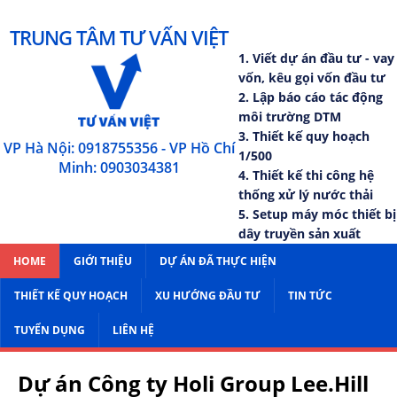
TRUNG TÂM TƯ VẤN VIỆT
1. Viết dự án đầu tư - vay
vốn, kêu gọi vốn đầu tư
2. Lập báo cáo tác động
môi trường DTM
3. Thiết kế quy hoạch
VP Hà Nội: 0918755356 - VP Hồ Chí
1/500
Minh: 0903034381
4. Thiết kế thi công hệ
thống xử lý nước thải
5. Setup máy móc thiết bị
dây truyền sản xuất
HOME
GIỚI THIỆU
DỰ ÁN ĐÃ THỰC HIỆN
THIẾT KẾ QUY HOẠCH
XU HƯỚNG ĐẦU TƯ
TIN TỨC
TUYỂN DỤNG
LIÊN HỆ
Dự án Công ty Holi Group Lee.Hill