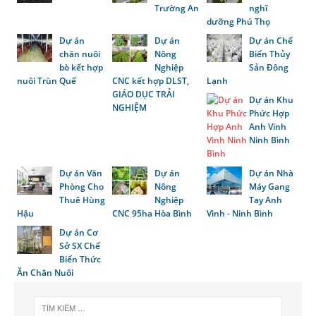
Trường An
nghĩ
dưỡng Phú Thọ
Dự án
Dự án
Dự án Chế
chăn nuôi
Nông
Biến Thủy
bò kết hợp
Nghiệp
Sản Đông
nuôi Trùn Quế
CNC kết hợp DLST,
Lạnh
GIÁO DỤC TRẢI
Dự án Khu
NGHIỆM
Phức Hợp
Anh Vinh
Ninh Bình
Dự án Văn
Dự án
Dự án Nhà
Phòng Cho
Nông
Máy Gang
Thuê Hùng
Nghiệp
Tay Anh
Hậu
CNC 95ha Hòa Bình
Vinh - Ninh Bình
Dự án Cơ
Sở SX Chế
Biến Thức
Ăn Chăn Nuôi