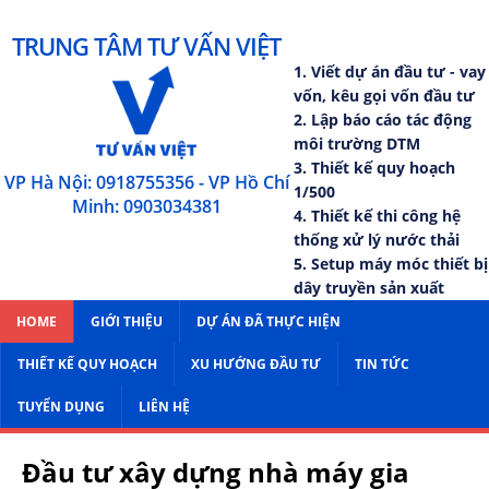
TRUNG TÂM TƯ VẤN VIỆT
1. Viết dự án đầu tư - vay
vốn, kêu gọi vốn đầu tư
2. Lập báo cáo tác động
môi trường DTM
3. Thiết kế quy hoạch
VP Hà Nội: 0918755356 - VP Hồ Chí
1/500
Minh: 0903034381
4. Thiết kế thi công hệ
thống xử lý nước thải
5. Setup máy móc thiết bị
dây truyền sản xuất
HOME
GIỚI THIỆU
DỰ ÁN ĐÃ THỰC HIỆN
THIẾT KẾ QUY HOẠCH
XU HƯỚNG ĐẦU TƯ
TIN TỨC
TUYỂN DỤNG
LIÊN HỆ
Đầu tư xây dựng nhà máy gia