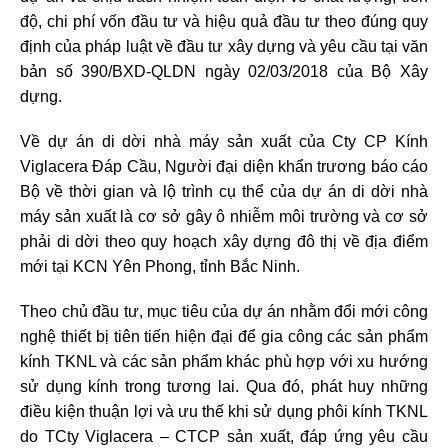
độ, chi phí vốn đầu tư và hiệu quả đầu tư theo đúng quy
định của pháp luật về đầu tư xây dựng và yêu cầu tại văn
bản số 390/BXD-QLDN ngày 02/03/2018 của Bộ Xây
dựng.
Về dự án di dời nhà máy sản xuất của Cty CP Kính
Viglacera Đáp Cầu, Người đại diện khẩn trương báo cáo
Bộ về thời gian và lộ trình cụ thể của dự án di dời nhà
máy sản xuất là cơ sở gây ô nhiễm môi trường và cơ sở
phải di dời theo quy hoạch xây dựng đô thị về địa điểm
mới tại KCN Yên Phong, tỉnh Bắc Ninh.
Theo chủ đầu tư, mục tiêu của dự án nhằm đổi mới công
nghệ thiết bị tiên tiến hiện đại để gia công các sản phẩm
kính TKNL và các sản phẩm khác phù hợp với xu hướng
sử dụng kính trong tương lai. Qua đó, phát huy những
điều kiện thuận lợi và ưu thế khi sử dụng phôi kính TKNL
do TCty Viglacera – CTCP sản xuất, đáp ứng yêu cầu