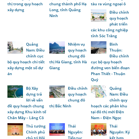
thị trong quy hoạch
chung thành phố Hạ
tàu ra vùng ngoại ô
xây dựng
Long, tỉnh Quảng
Điều chỉnh
Ninh
quy hoạch
phát triển
các khu công nghiệp
tỉnh Sóc Trăng
Quảng
Nhiệm vụ
Bình
Nam: Điều
quy hoạch
Thuận:
chỉnh cục
chung đô
Điều chỉnh
bộ quy hoạch chi tiết
thị Hà Giang, tỉnh Hà
cục bộ quy hoạch
xây dựng một số dự
Giang
đường ven biển đoạn
án
Phan Thiết - Thuận
Quý
Bộ Xây
Điều chỉnh
Quảng
dựng trả
quy hoạch
Nam: Điều
lời về vấn
chung đô
chỉnh quy
đề quy hoạch chung
thị Bắc Ninh
hoạch các phân khu
xây dựng Khu kinh tế
tại đô thị mới Điện
Chân Mây – Lăng Cô
Nam – Điện Ngọc
Thủ tướng
Thái
Thái
Chính phủ
Nguyên:
Nguyên: Ký
chủ trì Hội
Tiếp tục
kết hợp