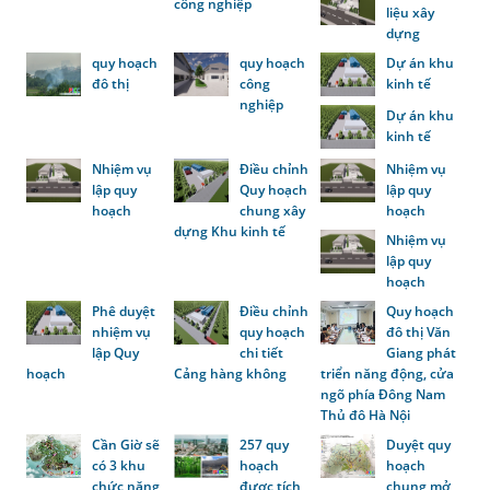
công nghiệp
liệu xây
dựng
quy hoạch
quy hoạch
Dự án khu
đô thị
công
kinh tế
nghiệp
Dự án khu
kinh tế
Nhiệm vụ
Điều chỉnh
Nhiệm vụ
lập quy
Quy hoạch
lập quy
hoạch
chung xây
hoạch
dựng Khu kinh tế
Nhiệm vụ
lập quy
hoạch
Phê duyệt
Điều chỉnh
Quy hoạch
nhiệm vụ
quy hoạch
đô thị Văn
lập Quy
chi tiết
Giang phát
hoạch
Cảng hàng không
triển năng động, cửa
ngõ phía Đông Nam
Thủ đô Hà Nội
Cần Giờ sẽ
257 quy
Duyệt quy
có 3 khu
hoạch
hoạch
chức năng
được tích
chung mở