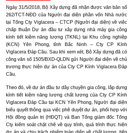
Ngày 31/5/2018, Bộ Xây dựng đã nhận được văn bản số
262/TCT-NĐD của Người đại diện phần vốn Nhà nước
tại Tổng Cty Viglacera – CTCP (Người đại diện) về việc
chấp thuận Dự án đầu tư xây dựng nhà máy gia công
kính tiết kiệm năng lượng (TKNL) tại Khu công nghiệp
(KCN) Yên Phong, tỉnh Bắc Ninh – Cty CP Kính
Viglacera Đáp Cầu. Sau khi xem xét, Bộ Xây dựng đã có
công văn số 1505/BXD-QLDN gửi Người đại diện về chủ
trương thực hiện dự án của Cty CP Kính Viglacera Đáp
Cầu.
Theo đó, về dự án đầu tư dây chuyền gia công, lắp dựng
kính tiết kiệm năng lượng chất lượng của Cty CP Kính
Viglacera Đáp Cầu tại KCN Yên Phong, Người đại diện
biểu quyết thông qua việc phê duyệt dự án, phối hợp với
Hội đồng quản trị (HĐQT) và Ban Tổng giám đốc Tổng
Cty kiểm soát chặt chẽ về quy trình, quá trình thực hiện
dự án và chịu trách nhiệm toàn diện về chất lượng, tiến