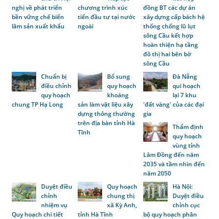
nghị về phát triển
chương trình xúc
đồng BT các dự án
bền vững chế biến
tiến đầu tư tại nước
xây dựng cấp bách hệ
lâm sản xuất khẩu
ngoài
thống chống lũ lụt
sông Cầu kết hợp
hoàn thiện hạ tầng
đô thị hai bên bờ
sông Cầu
Chuẩn bị
Bổ sung
Đà Nẵng
điều chỉnh
quy hoạch
qui hoạch
quy hoạch
khoáng
lại 7 khu
chung TP Hạ Long
sản làm vật liệu xây
'đất vàng' của các đại
dựng thông thường
gia
trên địa bàn tỉnh Hà
Thẩm định
Tĩnh
quy hoạch
vùng tỉnh
Lâm Đồng đến năm
2035 và tầm nhìn đến
năm 2050
Duyệt điều
Quy hoạch
Hà Nội:
chỉnh
chung thị
Duyệt điều
nhiệm vụ
xã Kỳ Anh,
chỉnh cục
Quy hoạch chi tiết
tỉnh Hà Tĩnh
bộ quy hoạch phân