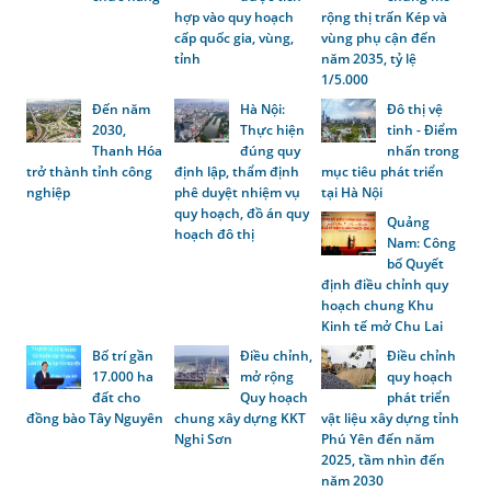
hợp vào quy hoạch
rộng thị trấn Kép và
cấp quốc gia, vùng,
vùng phụ cận đến
tỉnh
năm 2035, tỷ lệ
1/5.000
Đến năm
Hà Nội:
Đô thị vệ
2030,
Thực hiện
tinh - Điểm
Thanh Hóa
đúng quy
nhấn trong
trở thành tỉnh công
định lập, thẩm định
mục tiêu phát triển
nghiệp
phê duyệt nhiệm vụ
tại Hà Nội
quy hoạch, đồ án quy
Quảng
hoạch đô thị
Nam: Công
bố Quyết
định điều chỉnh quy
hoạch chung Khu
Kinh tế mở Chu Lai
Bố trí gần
Điều chỉnh,
Điều chỉnh
17.000 ha
mở rộng
quy hoạch
đất cho
Quy hoạch
phát triển
đồng bào Tây Nguyên
chung xây dựng KKT
vật liệu xây dựng tỉnh
Nghi Sơn
Phú Yên đến năm
2025, tầm nhìn đến
năm 2030