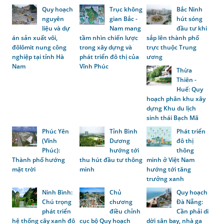
Quy hoạch
Trục không
Bắc Ninh
nguyên
gian Bắc -
hút sóng
liệu và dự
Nam mang
đầu tư khi
án sản xuất vôi,
tầm nhìn chiến lược
sắp lên thành phố
đôlômit nung công
trong xây dựng và
trực thuộc Trung
nghiệp tại tỉnh Hà
phát triển đô thị của
ương
Nam
Vĩnh Phúc
Thừa
Thiên -
Huế: Quy
hoạch phân khu xây
dựng Khu du lịch
sinh thái Bạch Mã
Phúc Yên
Tỉnh Bình
Phát triển
(Vĩnh
Dương
đô thị
Phúc):
hướng tới
thông
Thành phố hướng
thu hút đầu tư thông
minh ở Việt Nam
mặt trời
minh
hướng tới tăng
trưởng xanh
Ninh Bình:
Chủ
Quy hoạch
Chú trọng
chương
Đà Nẵng:
phát triển
điều chỉnh
Cần phải di
hệ thống cây xanh đô
cục bộ Quy hoạch
dời sân bay, nhà ga