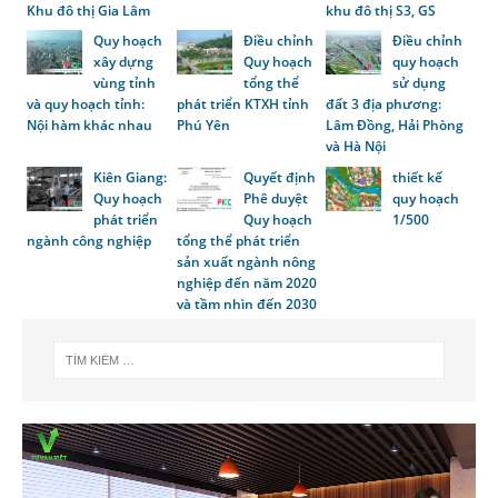
Khu đô thị Gia Lâm
khu đô thị S3, GS
Quy hoạch
Điều chỉnh
Điều chỉnh
xây dựng
Quy hoạch
quy hoạch
vùng tỉnh
tổng thể
sử dụng
và quy hoạch tỉnh:
phát triển KTXH tỉnh
đất 3 địa phương:
Nội hàm khác nhau
Phú Yên
Lâm Đồng, Hải Phòng
và Hà Nội
Kiên Giang:
Quyết định
thiết kế
Quy hoạch
Phê duyệt
quy hoạch
phát triển
Quy hoạch
1/500
ngành công nghiệp
tổng thể phát triển
sản xuất ngành nông
nghiệp đến năm 2020
và tầm nhìn đến 2030