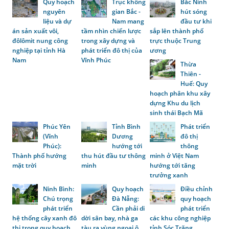
Quy hoạch
Trục không
Bắc Ninh
nguyên
gian Bắc -
hút sóng
liệu và dự
Nam mang
đầu tư khi
án sản xuất vôi,
tầm nhìn chiến lược
sắp lên thành phố
đôlômit nung công
trong xây dựng và
trực thuộc Trung
nghiệp tại tỉnh Hà
phát triển đô thị của
ương
Nam
Vĩnh Phúc
Thừa
Thiên -
Huế: Quy
hoạch phân khu xây
dựng Khu du lịch
sinh thái Bạch Mã
Phúc Yên
Tỉnh Bình
Phát triển
(Vĩnh
Dương
đô thị
Phúc):
hướng tới
thông
Thành phố hướng
thu hút đầu tư thông
minh ở Việt Nam
mặt trời
minh
hướng tới tăng
trưởng xanh
Ninh Bình:
Quy hoạch
Điều chỉnh
Chú trọng
Đà Nẵng:
quy hoạch
phát triển
Cần phải di
phát triển
hệ thống cây xanh đô
dời sân bay, nhà ga
các khu công nghiệp
thị trong quy hoạch
tàu ra vùng ngoại ô
tỉnh Sóc Trăng