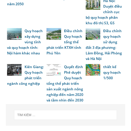
Hà Nội:
năm 2050
Duyệt điều
chỉnh cục
bộ quy hoạch phân
khu đô thị S3, GS
Quy hoạch
Điều chỉnh
Điều chỉnh
xây dựng
Quy hoạch
quy hoạch
vùng tỉnh
tổng thể
sử dụng
và quy hoạch tỉnh:
phát triển KTXH tỉnh
đất 3 địa phương:
Nội hàm khác nhau
Phú Yên
Lâm Đồng, Hải Phòng
và Hà Nội
Kiên Giang:
Quyết định
thiết kế
Quy hoạch
Phê duyệt
quy hoạch
phát triển
Quy hoạch
1/500
ngành công nghiệp
tổng thể phát triển
sản xuất ngành nông
nghiệp đến năm 2020
và tầm nhìn đến 2030