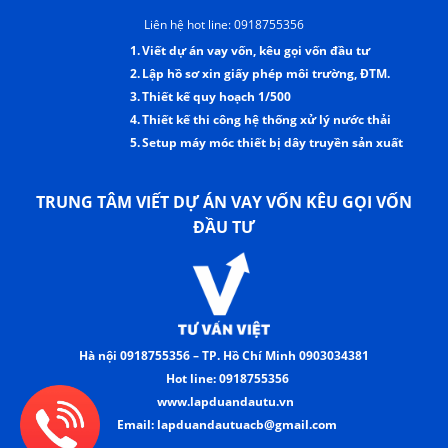
Liên hệ hot line: 0918755356
1.
Viết dự án vay vốn, kêu gọi vốn đầu tư
2.
Lập hồ sơ xin giấy phép môi trường, ĐTM.
3.
Thiết kế quy hoạch 1/500
4.
Thiết kế thi công hệ thống xử lý nước thải
5.
Setup máy móc thiết bị dây truyền sản xuất
TRUNG TÂM VIẾT DỰ ÁN VAY VỐN KÊU GỌI VỐN
ĐẦU TƯ
Hà nội 0918755356 – TP. Hồ Chí Minh 0903034381
Hot line: 0918755356
www.lapduandautu.vn
Email: lapduandautuacb@gmail.com