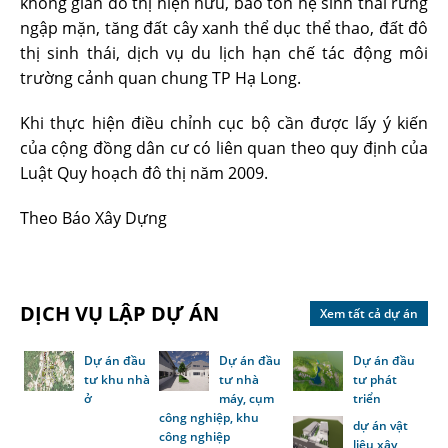
không gian đô thị hiện hữu, bảo tồn hệ sinh thái rừng
ngập mặn, tăng đất cây xanh thể dục thể thao, đất đô
thị sinh thái, dịch vụ du lịch hạn chế tác động môi
trường cảnh quan chung TP Hạ Long.
Khi thực hiện điều chỉnh cục bộ cần được lấy ý kiến
của cộng đồng dân cư có liên quan theo quy định của
Luật Quy hoạch đô thị năm 2009.
Theo Báo Xây Dựng
DỊCH VỤ LẬP DỰ ÁN
Xem tất cả dự án
Dự án đầu
Dự án đầu
Dự án đầu
tư khu nhà
tư nhà
tư phát
ở
máy, cụm
triển
công nghiệp, khu
dự án vật
công nghiệp
liệu xây