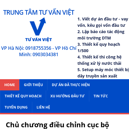
TRUNG TÂM TƯ VẤN VIỆT
1. Viết dự án đầu tư - vay
vốn, kêu gọi vốn đầu tư
2. Lập báo cáo tác động
môi trường DTM
3. Thiết kế quy hoạch
VP Hà Nội: 0918755356 - VP Hồ Chí
1/500
Minh: 0903034381
4. Thiết kế thi công hệ
thống xử lý nước thải
5. Setup máy móc thiết bị
dây truyền sản xuất
HOME
GIỚI THIỆU
DỰ ÁN ĐÃ THỰC HIỆN
THIẾT KẾ QUY HOẠCH
XU HƯỚNG ĐẦU TƯ
TIN TỨC
TUYỂN DỤNG
LIÊN HỆ
Chủ chương điều chỉnh cục bộ