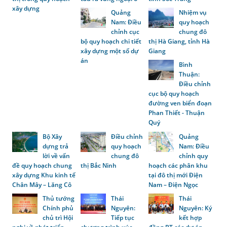
xây dựng
Quảng
Nhiệm vụ
Nam: Điều
quy hoạch
chỉnh cục
chung đô
bộ quy hoạch chi tiết
thị Hà Giang, tỉnh Hà
xây dựng một số dự
Giang
án
Bình
Thuận:
Điều chỉnh
cục bộ quy hoạch
đường ven biển đoạn
Phan Thiết - Thuận
Quý
Bộ Xây
Điều chỉnh
Quảng
dựng trả
quy hoạch
Nam: Điều
lời về vấn
chung đô
chỉnh quy
đề quy hoạch chung
thị Bắc Ninh
hoạch các phân khu
xây dựng Khu kinh tế
tại đô thị mới Điện
Chân Mây – Lăng Cô
Nam – Điện Ngọc
Thủ tướng
Thái
Thái
Chính phủ
Nguyên:
Nguyên: Ký
chủ trì Hội
Tiếp tục
kết hợp