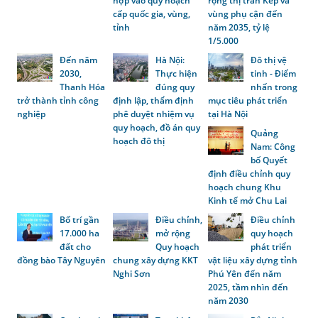
hợp vào quy hoạch
rộng thị trấn Kép và
cấp quốc gia, vùng,
vùng phụ cận đến
tỉnh
năm 2035, tỷ lệ
1/5.000
Đến năm
Hà Nội:
Đô thị vệ
2030,
Thực hiện
tinh - Điểm
Thanh Hóa
đúng quy
nhấn trong
trở thành tỉnh công
định lập, thẩm định
mục tiêu phát triển
nghiệp
phê duyệt nhiệm vụ
tại Hà Nội
quy hoạch, đồ án quy
Quảng
hoạch đô thị
Nam: Công
bố Quyết
định điều chỉnh quy
hoạch chung Khu
Kinh tế mở Chu Lai
Bố trí gần
Điều chỉnh,
Điều chỉnh
17.000 ha
mở rộng
quy hoạch
đất cho
Quy hoạch
phát triển
đồng bào Tây Nguyên
chung xây dựng KKT
vật liệu xây dựng tỉnh
Nghi Sơn
Phú Yên đến năm
2025, tầm nhìn đến
năm 2030