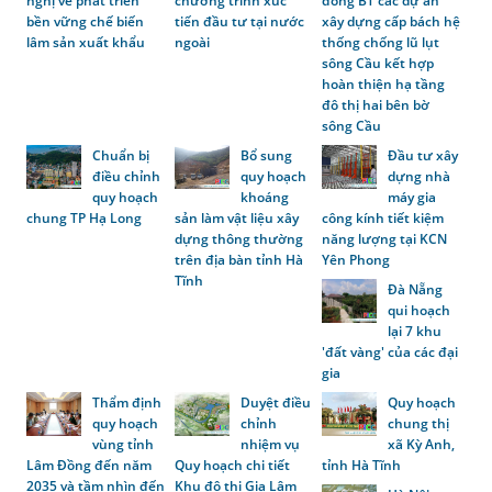
nghị về phát triển
chương trình xúc
đồng BT các dự án
bền vững chế biến
tiến đầu tư tại nước
xây dựng cấp bách hệ
lâm sản xuất khẩu
ngoài
thống chống lũ lụt
sông Cầu kết hợp
hoàn thiện hạ tầng
đô thị hai bên bờ
sông Cầu
Chuẩn bị
Bổ sung
Đầu tư xây
điều chỉnh
quy hoạch
dựng nhà
quy hoạch
khoáng
máy gia
chung TP Hạ Long
sản làm vật liệu xây
công kính tiết kiệm
dựng thông thường
năng lượng tại KCN
trên địa bàn tỉnh Hà
Yên Phong
Tĩnh
Đà Nẵng
qui hoạch
lại 7 khu
'đất vàng' của các đại
gia
Thẩm định
Duyệt điều
Quy hoạch
quy hoạch
chỉnh
chung thị
vùng tỉnh
nhiệm vụ
xã Kỳ Anh,
Lâm Đồng đến năm
Quy hoạch chi tiết
tỉnh Hà Tĩnh
2035 và tầm nhìn đến
Khu đô thị Gia Lâm