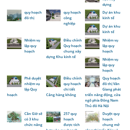
dựng
quy hoạch
quy hoạch
Dự án khu
đô thị
công
kinh tế
nghiệp
Dự án khu
kinh tế
Nhiệm vụ
Điều chỉnh
Nhiệm vụ
lập quy
Quy hoạch
lập quy
hoạch
chung xây
hoạch
dựng Khu kinh tế
Nhiệm vụ
lập quy
hoạch
Phê duyệt
Điều chỉnh
Quy hoạch
nhiệm vụ
quy hoạch
đô thị Văn
lập Quy
chi tiết
Giang phát
hoạch
Cảng hàng không
triển năng động, cửa
ngõ phía Đông Nam
Thủ đô Hà Nội
Cần Giờ sẽ
257 quy
Duyệt quy
có 3 khu
hoạch
hoạch
chức năng
được tích
chung mở